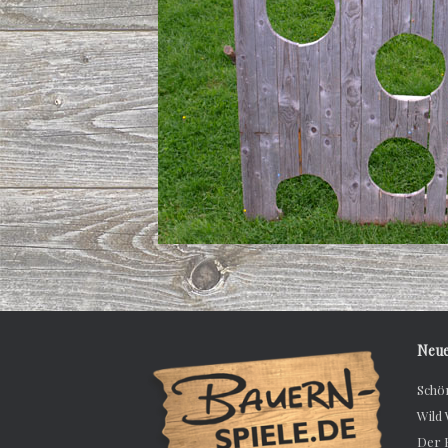
Neue
Schö
Wild
Der 