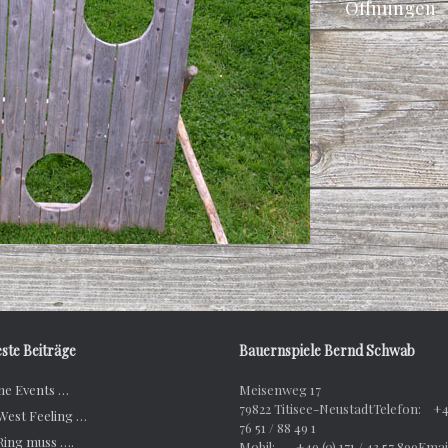
Öffnungen
ste Beiträge
Bauernspiele Bernd Schwab
ne Events …
Meisenweg 17
79822 Titisee-NeustadtTelefon: +4
 West Feeling …
76 51 / 88 49 1
Ring muss ….
Mobil: +49 (0) 171 / 43 57 899Em