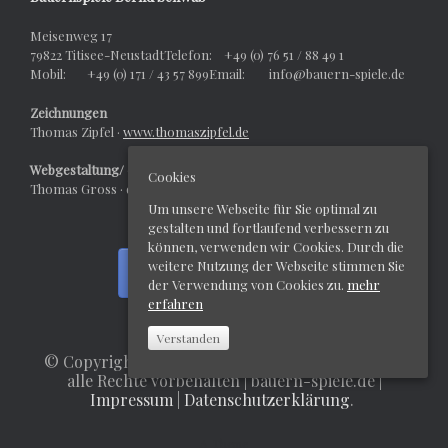
Meisenweg 17
79822 Titisee-NeustadtTelefon: +49 (0) 76 51 / 88 49 1
Mobil: +49 (0) 171 / 43 57 899Email: info@bauern-spiele.de
Zeichnungen
Thomas Zipfel ·
www.thomaszipfel.de
Webgestaltung/ -design
Cookies
Thomas Gross · dexter-werbeagentur.de
Um unsere Webseite für Sie optimal zu
gestalten und fortlaufend verbessern zu
können, verwenden wir Cookies. Durch die
weitere Nutzung der Webseite stimmen Sie
der Verwendung von Cookies zu.
mehr
erfahren
Verstanden
© Copyright 2018, Bernd Schwab´s Bauernspiele,
alle Rechte vorbehalten | bauern-spiele.de |
Impressum
|
Datenschutzerklärung
.
A
Theme