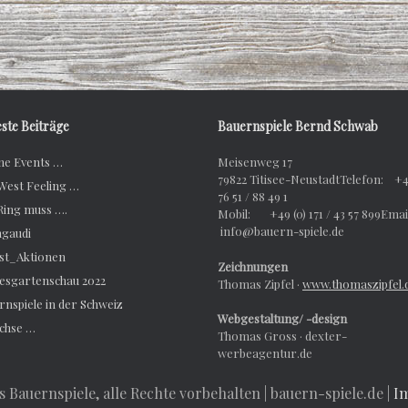
ste Beiträge
Bauernspiele Bernd Schwab
ne Events …
Meisenweg 17
79822 Titisee-NeustadtTelefon: +4
 West Feeling …
76 51 / 88 49 1
Ring muss ….
Mobil: +49 (0) 171 / 43 57 899Em
info@bauern-spiele.de
gaudi
st_Aktionen
Zeichnungen
esgartenschau 2022
Thomas Zipfel ·
www.thomaszipfel.
nspiele in der Schweiz
Webgestaltung/ -design
Achse …
Thomas Gross · dexter-
werbeagentur.de
Bauernspiele, alle Rechte vorbehalten | bauern-spiele.de |
I