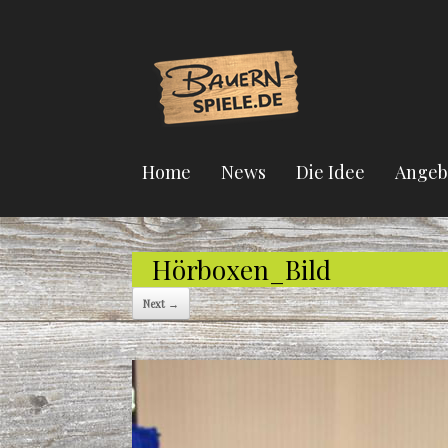
Home
News
Die Idee
Angeb
Hörboxen_Bild
Next →