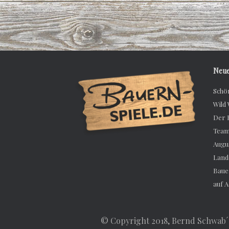
Neue
Schö
Wild
Der 
Team
Augu
Land
Bauer
auf 
© Copyright 2018, Bernd Schwab´s 